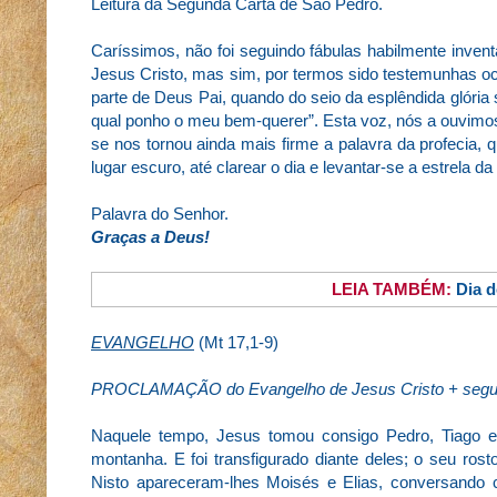
Leitura da Segunda Carta de São Pedro.
Caríssimos, não foi seguindo fábulas habilmente inve
Jesus Cristo, mas sim, por termos sido testemunhas ocu
parte de Deus Pai, quando do seio da esplêndida glória
qual ponho o meu bem-querer”. Esta voz, nós a ouvimo
se nos tornou ainda mais firme a palavra da profecia,
lugar escuro, até clarear o dia e levantar-se a estrela
Palavra do Senhor.
Graças a Deus!
LEIA TAMBÉM:
Dia 
EVANGELHO
(Mt 17,1-9)
PROCLAMAÇÃO do Evangelho de Jesus Cristo + segu
Naquele tempo, Jesus tomou consigo Pedro, Tiago e
montanha. E foi transfigurado diante deles; o seu ros
Nisto apareceram-lhes Moisés e Elias, conversando