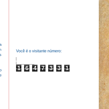
a
m
Você é o visitante número:
s
1
6
4
7
3
3
1
o
e