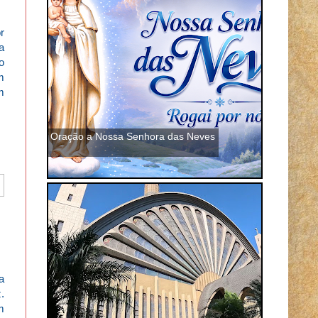
r
a
o
m
m
Oração a Nossa Senhora das Neves
a
.
m