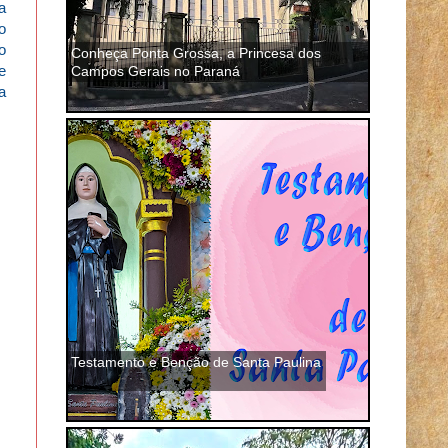
a
o
o
Conheça Ponta Grossa, a Princesa dos
e
Campos Gerais no Paraná
a
Testamento e Benção de Santa Paulina