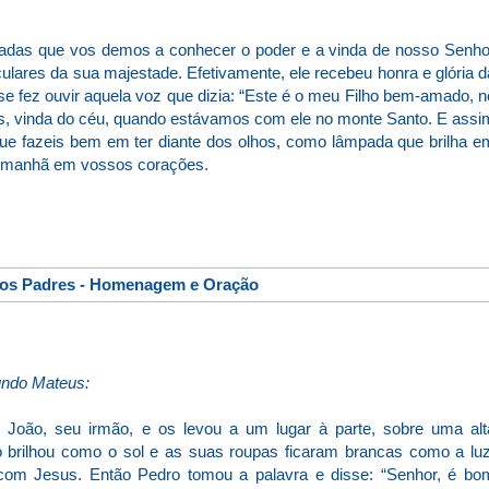
ntadas que vos demos a conhecer o poder e a vinda de nosso Senho
lares da sua majestade. Efetivamente, ele recebeu honra e glória d
 se fez ouvir aquela voz que dizia: “Este é o meu Filho bem-amado, n
s, vinda do céu, quando estávamos com ele no monte Santo. E assi
 que fazeis bem em ter diante dos olhos, como lâmpada que brilha e
 da manhã em vossos corações.
dos Padres - Homenagem e Oração
ndo Mateus:
 João, seu irmão, e os levou a um lugar à parte, sobre uma alt
to brilhou como o sol e as suas roupas ficaram brancas como a luz
 com Jesus. Então Pedro tomou a palavra e disse: “Senhor, é bo