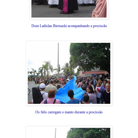
Dom Ladislau Biernaski acompanhando a procissão
Os fiéis carregam o manto durante a procissão