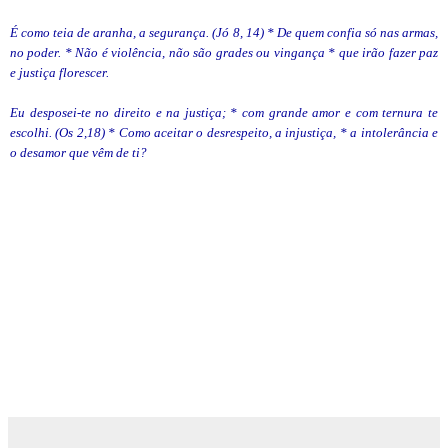
É como teia de aranha, a segurança. (Jó 8, 14) * De quem confia só nas armas,
no poder. * Não é violência, não são grades ou vingança * que irão fazer paz
e justiça florescer.
Eu desposei-te no direito e na justiça; * com grande amor e com ternura te
escolhi. (Os 2,18) * Como aceitar o desrespeito, a injustiça, * a intolerância e
o desamor que vêm de ti?