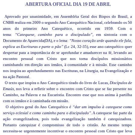
 ABERTURA OFICIAL DIA 19 DE ABRIL
Aprovado por unanimidade, em Assembléia Geral dos Bispos do Brasil, a
CNBB realiza em 2009 o segundo Ano Catequético Nacional, celebrando os 50
anos do primeiro Ano Catequético, ocorrido em 1959. Com o
tema:
“Catequese, caminho para o discipulado”
, em sintonia com o
Documento de Aparecida(DA), e o lema:
“Nosso coração arde quando ele fala,
explica as Escrituras e parte o pão”
(Lc 24, 32-35), e
sse ano catequético quer
despertar para a importância de se aprofundar e amadurecer na fé, levando ao
encontro pessoal com Cristo que nos torna discípulos missionários
caminhando em direção aos irmãos, à comunidade e à missão. Esse caminho
nos inspira ao aprofundamento nas Escrituras, na Liturgia, na Evangelização e
na ação Pastoral.
O texto que inspira o Ano Catequético tirado do livro de Lucas,
Discípulos de
Emaús
, nos leva a refletir sobre o encontro com Cristo que se faz presente no
Caminho, na Palavra e na Eucaristia. Encontro esse que nos anima à partilha
com os irmãos e à caminhada em missão.
O objetivo geral do Ano Catequético é
“dar um impulso à catequese como
serviço eclesial e como caminho para o discipulado”
. A catequese faz parte da
ação evangelizadora, pois toda evangelização também é catequizadora.
Portanto catequizar é compromisso de todo o cristão. Ao mesmo tempo
necessita-se urgentemente incentivar o encontro pessoal com Cristo que leva