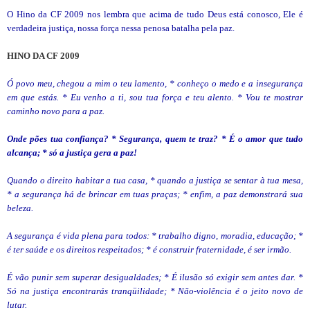
O Hino da CF 2009 nos lembra que acima de tudo Deus está conosco, Ele é
verdadeira justiça, nossa força nessa penosa batalha pela paz.
HINO DA CF 2009
Ó povo meu, chegou a mim o teu lamento, * conheço o medo e a insegurança
em que estás. * Eu venho a ti, sou tua força e teu alento. * Vou te mostrar
caminho novo para a paz.
Onde pões tua confiança? * Segurança, quem te traz? * É o amor que tudo
alcança; * só a justiça gera a paz!
Quando o direito habitar a tua casa, * quando a justiça se sentar à tua mesa,
* a segurança há de brincar em tuas praças; * enfim, a paz demonstrará sua
beleza.
A segurança é vida plena para todos: * trabalho digno, moradia, educação; *
é ter saúde e os direitos respeitados; * é construir fraternidade, é ser irmão.
É vão punir sem superar desigualdades; * É ilusão só exigir sem antes dar. *
Só na justiça encontrarás tranqüilidade; * Não-violência é o jeito novo de
lutar.