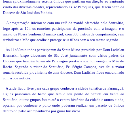
foram aproximadamente setenta ônibus que partiram em direção ao Santuário
vindo das diversas cidades, representando as 32 Paróquias, que fazem parte da
Diocese de São José dos Pinhais.
A programação iniciou-se com um café da manhã oferecido pelo Santuário,
logo após as 10h os romeiros participaram da procissão com a imagem e o
manto de Nossa Senhora. O manto azul, com
300 metros
de comprimento, vem
simbolizar a Mãe que acolhe e protege seus filhos com o seu manto sagrado.
Às 11h30min todos participaram da Santa Missa presidida por Dom Ladislau
Biernaski, bispo diocesano de São José juntamente com vários padres da
Diocese que também foram até Paranaguá prestar a sua homenagem a Mãe do
Rocio. Segundo o reitor do Santuário, Pe. Sérgio Campos, esta foi a maior
romaria recebida proviniente de uma diocese. Dom Ladislau ficou emocionado
com a boa notícia.
A tarde ficou livre para cada grupo conhecer a cidade turística de Paranaguá,
alguns passearam de barco que tem o seu ponto de partida em frente ao
Santuário, outros grupos foram até o centro histórico da cidade e outros ainda,
optaram por conhecer o porto onde puderam realizar um passeio de ônibus
dentro do pátio acompanhados por guias turísticos.