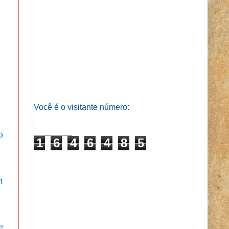
Você é o visitante número:
o
1
6
4
6
4
8
5
m
e