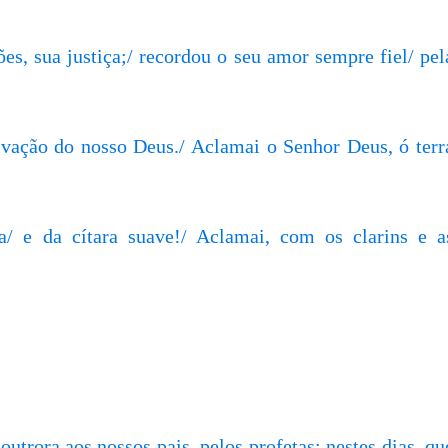
es, sua justiça;/ recordou o seu amor sempre fiel/ pel
lvação do nosso Deus./ Aclamai o Senhor Deus, ó terr
/ e da cítara suave!/ Aclamai, com os clarins e a
trora aos nossos pais, pelos profetas; nestes dias, qu