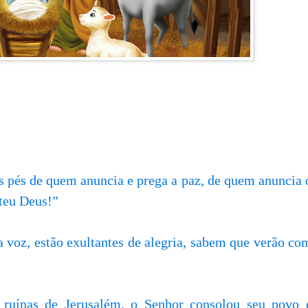
s pés de quem anuncia e prega a paz, de quem anuncia 
 teu Deus!”
a voz, estão exultantes de alegria, sabem que verão co
 ruínas de Jerusalém, o Senhor consolou seu povo 