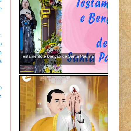
e
.
o
a
Testamento e Benção de Santa Paulina
a
.
o
m