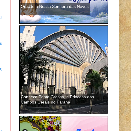
Oração a Nossa Senhora das Neves
a
a
s
Conheça Ponta Grossa, a Princesa dos
Campos Gerais no Paraná
e