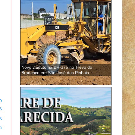
Novo viaduto na BR-376 no Trevo do
Bradesco em São José dos Pinhais
o
é
s
a