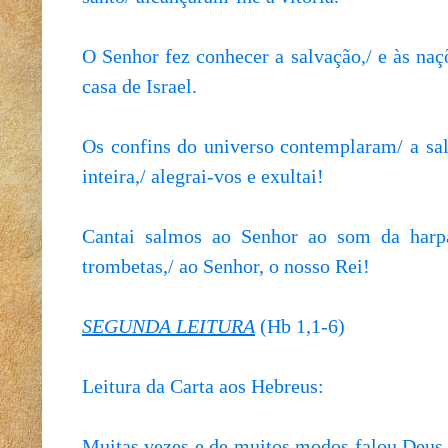
O Senhor fez conhecer a salvação,/ e às naçõ
casa de Israel.
Os confins do universo contemplaram/ a sa
inteira,/ alegrai-vos e exultai!
Cantai salmos ao Senhor ao som da harpa
trombetas,/ ao Senhor, o nosso Rei!
SEGUNDA LEITURA
(Hb 1,1-6)
Leitura da Carta aos Hebreus:
Muitas vezes e de muitos modos falou Deus ou