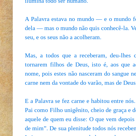
ilumina todo ser humano.
A Palavra estava no mundo — e o mundo fo
dela — mas o mundo não quis conhecê-la. Ve
seu, e os seus não a acolheram.
Mas, a todos que a receberam, deu-lhes 
tornarem filhos de Deus, isto é, aos que 
nome, pois estes não nasceram do sangue n
carne nem da vontade do varão, mas de Deu
E a Palavra se fez carne e habitou entre nós
Pai como Filho unigênito, cheio de graça e 
aquele de quem eu disse: O que vem depois 
de mim”. De sua plenitude todos nós recebem