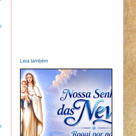
e
Leia também
e