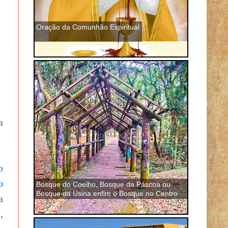
Oração da Comunhão Espiritual
a
o
o
Bosque do Coelho, Bosque da Páscoa ou
Bosque da Usina enfim o Bosque no Centro
a
de São José dos Pinhais
,