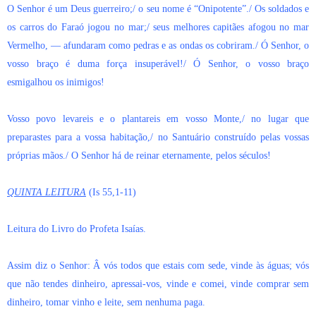
O Senhor é um Deus guerreiro;/ o seu nome é “Onipotente”./ Os soldados e
os carros do Faraó jogou no mar;/ seus melhores capitães afogou no mar
Vermelho, — afundaram como pedras e as ondas os cobriram./ Ó Senhor, o
vosso braço é duma força insuperável!/ Ó Senhor, o vosso braço
esmigalhou os inimigos!
Vosso povo levareis e o plantareis em vosso Monte,/ no lugar que
preparastes para a vossa habitação,/ no Santuário construído pelas vossas
próprias mãos./ O Senhor há de reinar eternamente, pelos séculos!
QUINTA LEITURA
(Is 55,1-11)
Leitura do Livro do Profeta Isaías.
Assim diz o Senhor: Â vós todos que estais com sede, vinde às águas; vós
que não tendes dinheiro, apressai-vos, vinde e comei, vinde comprar sem
dinheiro, tomar vinho e leite, sem nenhuma paga.