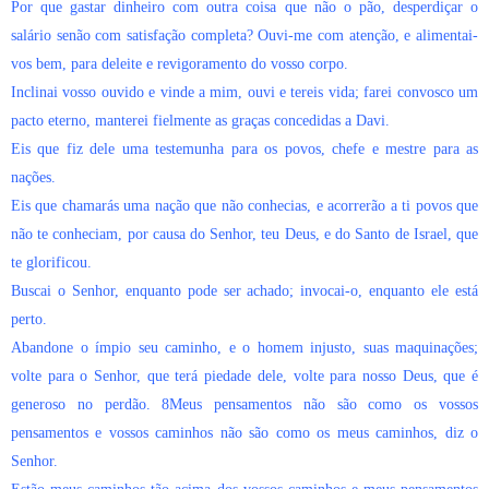
Por que gastar dinheiro com outra coisa que não o pão, desperdiçar o
salário senão com satisfação completa? Ouvi-me com atenção, e alimentai-
vos bem, para deleite e revigoramento do vosso corpo.
Inclinai vosso ouvido e vinde a mim, ouvi e tereis vida; farei convosco um
pacto eterno, manterei fielmente as graças concedidas a Davi.
Eis que fiz dele uma testemunha para os povos, chefe e mestre para as
nações.
Eis que chamarás uma nação que não conhecias, e acorrerão a ti povos que
não te conheciam, por causa do Senhor, teu Deus, e do Santo de Israel, que
te glorificou.
Buscai o Senhor, enquanto pode ser achado; invocai-o, enquanto ele está
perto.
Abandone o ímpio seu caminho, e o homem injusto, suas maquinações;
volte para o Senhor, que terá piedade dele, volte para nosso Deus, que é
generoso no perdão. 8Meus pensamentos não são como os vossos
pensamentos e vossos caminhos não são como os meus caminhos, diz o
Senhor.