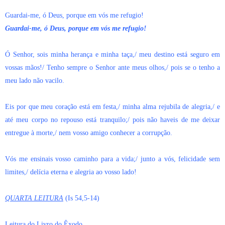
Guardai-me, ó Deus, porque em vós me refugio!
Guardai-me, ó Deus, porque em vós me refugio!
Ó Senhor, sois minha herança e minha taça,/ meu destino está seguro em
vossas mãos!/ Tenho sempre o Senhor ante meus olhos,/ pois se o tenho a
meu lado não vacilo.
Eis por que meu coração está em festa,/ minha alma rejubila de alegria,/ e
até meu corpo no repouso está tranquilo;/ pois não haveis de me deixar
entregue à morte,/ nem vosso amigo conhecer a corrupção.
Vós me ensinais vosso caminho para a vida;/ junto a vós, felicidade sem
limites,/ delícia eterna e alegria ao vosso lado!
QUARTA LEITURA
(Is 54,5-14)
Leitura do Livro do Êxodo.