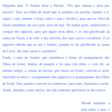
Naqueles dias: O Senhor disse a Moisés: “Por que clamas a mim por
socorro? Dize aos filhos de Israel que se ponham em marcha. Quanto a ti,
ergue a vara, estende o braço sobre o mar e divide-o, para que os filhos de
Israel caminhem em seco pelo meio do mar. De minha parte, endurecerei o
coração dos egípcios, para que sigam atrás deles, e eu seja glorificado às
custas do Faraó, e de todo o seu exército, dos seus carros e cavaleiros. E os
egípcios saberão que eu sou o Senhor, quando eu for glorificado às custas
do Faraó, dos seus carros e cavaleiros”.
Então, o anjo do Senhor, que caminhava à frente do acampamento dos
filhos de Israel, mudou de posição e foi para trás deles; e com ele, ao
mesmo tempo, a coluna de nuvem, que estava na frente, colocou-se atrás,
inserindo-se entre o acampamento dos egípcios e o acampamento dos filhos
de Israel. Para aqueles a nuvem era tenebrosa, para estes, iluminava a noite.
Assim, durante a noite inteira, uns não puderam aproximar-se dos outros.
Moisés estendeu a
mão sobre o mar, e