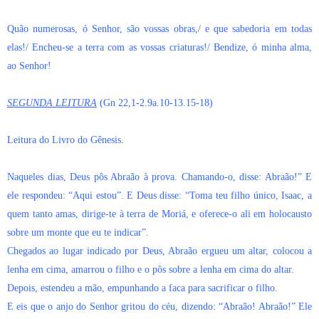
Quão numerosas, ó Senhor, são vossas obras,/ e que sabedoria em todas
elas!/ Encheu-se a terra com as vossas criaturas!/ Bendize, ó minha alma,
ao Senhor!
SEGUNDA LEITURA
(Gn 22,1-2.9a.10-13.15-18)
Leitura do Livro do Gênesis.
Naqueles dias, Deus pôs Abraão à prova. Chamando-o, disse: Abraão!” E
ele respondeu: “Aqui estou”. E Deus disse: “Toma teu filho único, Isaac, a
quem tanto amas, dirige-te à terra de Moriá, e oferece-o ali em holocausto
sobre um monte que eu te indicar”.
Chegados ao lugar indicado por Deus, Abraão ergueu um altar, colocou a
lenha em cima, amarrou o filho e o pôs sobre a lenha em cima do altar.
Depois, estendeu a mão, empunhando a faca para sacrificar o filho.
E eis que o anjo do Senhor gritou do céu, dizendo: “Abraão! Abraão!” Ele