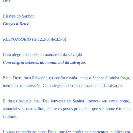
Deus.
Palavra do Senhor.
Graças a Deus!
RESPONSÓRIO
(Is 12,2-3.4bcd.5-6)
Com alegria bebereis do manancial da salvação.
Com alegria bebereis do manancial da salvação.
Eis o Deus, meu Salvador, eu confio e nada temo; o Senhor é minha força,
meu louvor e salvação. Com alegria bebereis do manancial da salvação.
E direis naquele dia: 'Dai louvores ao Senhor, invocai seu santo nome,
anunciai suas maravilhas, dentre os povos proclamai que seu nome é o mais
sublime.
Louvai cantando ao nosso Deus, que fez prodígios e portentos, publicai em