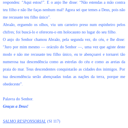
respondeu: “Aqui estou!”. E o anjo lhe disse: “Não estendas a mão contra
teu filho e não lhe faças nenhum mal! Agora sei que temes a Deus, pois não
me recusaste teu filho único”.
Abraão, erguendo os olhos, viu um carneiro preso num espinheiro pelos
chifres; foi buscá-lo e ofereceu-o em holocausto no lugar do seu filho.
O anjo do Senhor chamou Abraão, pela segunda vez, do céu, e lhe disse:
“Juro por mim mesmo — oráculo do Senhor —, uma vez que agiste deste
modo e não me recusaste teu filho único, eu te abençoarei e tornarei tão
numerosa tua descendência como as estrelas do céu e como as areias da
praia do mar. Teus descendentes conquistarão as cidades dos inimigos. Por
tua descendência serão abençoadas todas as nações da terra, porque me
obedeceste”.
Palavra do Senhor.
Graças a Deus!
SALMO RESPONSORIAL
(Sl 117)