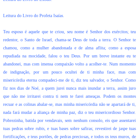
Leitura do Livro do Profeta Isaías.
Teu esposo é aquele que te criou, seu nome é Senhor dos exércitos; teu
redentor, o Santo de Israel, chama-se Deus de toda a terra. O Senhor te
chamou, como a mulher abandonada e de alma aflita; como a esposa
repudiada na mocidade, falou o teu Deus. Por um breve instante eu te
abandonei, mas com imensa compaixão volto a acolher-te. Num momento
de indignação, por um pouco ocultei de ti minha face, mas com
misericórdia eterna compadeci-me de ti, diz teu salvador, o Senhor. Como
fiz nos dias de Noé, a quem jurei nunca mais inundar a terra, assim juro
que não me irritarei contra ti nem te farei ameaças. Podem os montes
recuar e as colinas abalar-se, mas minha misericórdia não se apartará de ti,
nada fará mudar a aliança de minha paz, diz o teu misericordioso Senhor.
Pobrezinha, batida por vendavais, sem nenhum consolo, eis que assentarei
tuas pedras sobre rubis, e tuas bases sobre safiras; revestirei de jaspe tuas
fortificações, e teus portões, de pedras preciosas, e todos os teus muros, de