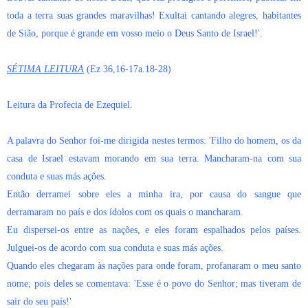
toda a terra suas grandes maravilhas! Exultai cantando alegres, habitantes
de Sião, porque é grande em vosso meio o Deus Santo de Israel!'.
SÉTIMA LEITURA
(Ez 36,16-17a.18-28)
Leitura da Profecia de Ezequiel.
A palavra do Senhor foi-me dirigida nestes termos: 'Filho do homem, os da
casa de Israel estavam morando em sua terra. Mancharam-na com sua
conduta e suas más ações.
Então derramei sobre eles a minha ira, por causa do sangue que
derramaram no país e dos ídolos com os quais o mancharam.
Eu dispersei-os entre as nações, e eles foram espalhados pelos países.
Julguei-os de acordo com sua conduta e suas más ações.
Quando eles chegaram às nações para onde foram, profanaram o meu santo
nome; pois deles se comentava: 'Esse é o povo do Senhor; mas tiveram de
sair do seu país!'