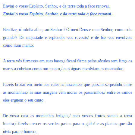
Enviai o vosso Espírito, Senhor, e da terra toda a face renovai.
Enviai o vosso Espírito, Senhor, e da terra toda a face renovai.
Bendize, ó minha alma, ao Senhor!/ Ó meu Deus e meu Senhor, como sois
grande!/ De majestade e esplendor vos revestis/ e de luz vos envolveis
como num manto.
A terra vós firmastes em suas bases,/ ficará firme pelos séculos sem fim;/ os
mares a cobriam como um manto,/ e as águas envolviam as montanhas.
Fazeis brotar em meio aos vales as nascentes/ que passam serpeando entre
as montanhas;/ às suas margens vêm morar os passarinhos,/ entre os ramos
eles erguem o seu canto.
De vossa casa as montanhas irrigais,/ com vossos frutos saciais a terra
inteira;/ fazeis crescer os verdes pastos para o gado/ e as plantas que são
úteis para o homem.