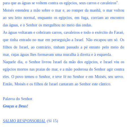
para que as águas se voltem contra os egípcios, seus carros e cavaleiros”.
Moisés estendeu a mão sobre o mar e, ao romper da manhã, o mar voltou
ao seu leito normal, enquanto os egípcios, em fuga, corriam ao encontro
das águas, e o Senhor os mergulhou no meio das ondas.
As águas voltaram e cobriram carros, cavaleiros e todo o exército do Faraó,
que tinha entrado no mar em perseguição a Israel. Não escapou um só. Os
filhos de Israel, ao contrário, tinham passado a pé enxuto pelo meio do
mar, cujas águas lhes formavam uma muralha à direita e à esquerda.
Naquele dia, o Senhor livrou Israel da mão dos egípcios, e Israel viu os
egípcios mortos nas praias do mar, e a mão poderosa do Senhor agir contra
eles. O povo temeu o Senhor, e teve fé no Senhor e em Moisés, seu servo.
Então, Moisés e os filhos de Israel cantaram ao Senhor este cântico.
Palavra do Senhor.
Graças a Deus!
SALMO RESPONSORIAL
(Sl 15)