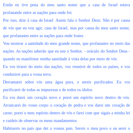
Então eu tive pena do meu santo nome que a casa de Israel estava
profanando entre as nações para onde foi.
Por isso, dize à casa de Israel: Assim fala o Senhor Deus: Não é por causa
de vós que eu vou agir, casa de Israel, mas por causa do meu santo nome,
que profanastes entre as nações para onde fostes.
Vou mostrar a santidade do meu grande nome, que profanastes no meio das
nações. As nações saberão que eu sou o Senhor. - oráculo do Senhor Deus -
quando eu manifestar minha santidade à vista delas por meio de vós.
Eu vos tirarei do meio das nações, vos reunirei de todos os países, e vos
conduzirei para a vossa terra.
Derramarei sobre vós uma água pura, e sereis purificados. Eu vos
purificarei de todas as impurezas e de todos os ídolos.
Eu vos darei um coração novo e porei um espírito novo dentro de vós.
Arrancarei do vosso corpo o coração de pedra e vos darei um coração de
carne; porei o meu espírito dentro de vós e farei com que sigais a minha lei
e cuideis de observar os meus mandamentos.
Habitareis no país que dei a vossos pais. Sereis o meu povo e eu serei o