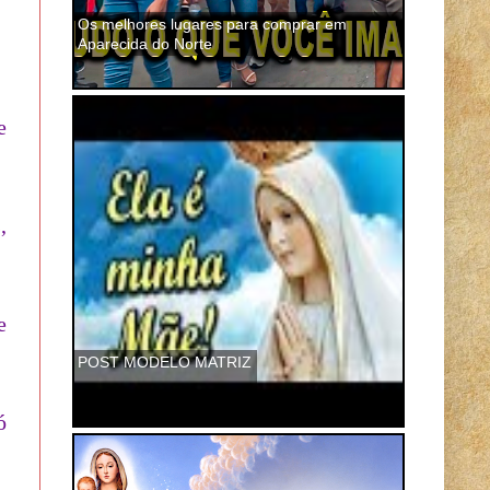
Os melhores lugares para comprar em
Aparecida do Norte
e
,
e
POST MODELO MATRIZ
ó