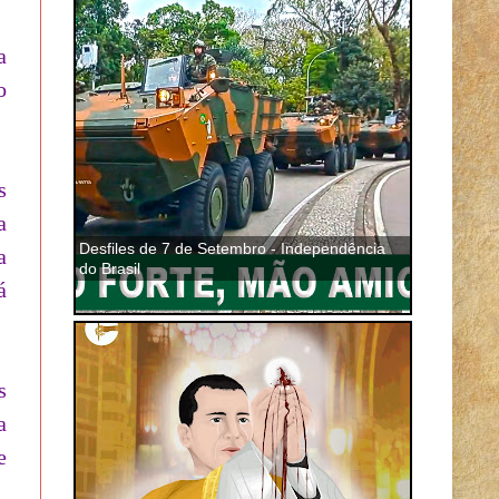
a
o
s
a
Desfiles de 7 de Setembro - Independência
a
do Brasil
á
s
a
e