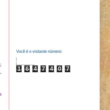
Você é o visitante número:
;
1
6
4
7
4
0
7
,
a