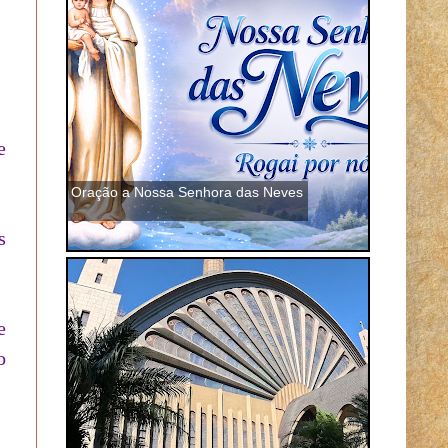
e
Oração a Nossa Senhora das Neves
s
e
o