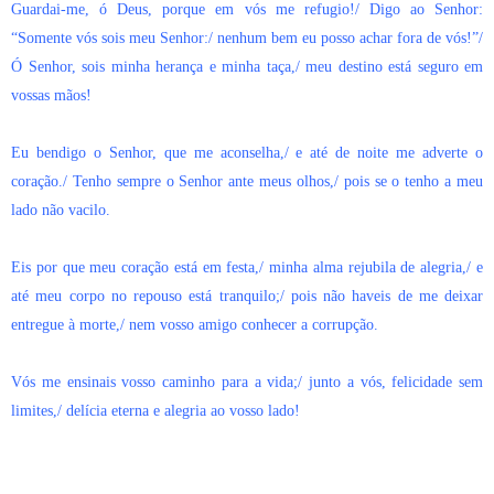
Guardai-me, ó Deus, porque em vós me refugio!/ Digo ao Senhor:
“Somente vós sois meu Senhor:/ nenhum bem eu posso achar fora de vós!”/
Ó Senhor, sois minha herança e minha taça,/ meu destino está seguro em
vossas mãos!
Eu bendigo o Senhor, que me aconselha,/ e até de noite me adverte o
coração./ Tenho sempre o Senhor ante meus olhos,/ pois se o tenho a meu
lado não vacilo.
Eis por que meu coração está em festa,/ minha alma rejubila de alegria,/ e
até meu corpo no repouso está tranquilo;/ pois não haveis de me deixar
entregue à morte,/ nem vosso amigo conhecer a corrupção.
Vós me ensinais vosso caminho para a vida;/ junto a vós, felicidade sem
limites,/ delícia eterna e alegria ao vosso lado!