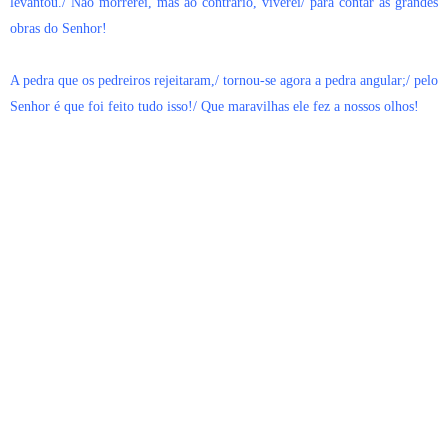
levantou./ Não morrerei, mas ao contrário, viverei/ para contar as grandes
obras do Senhor!
A pedra que os pedreiros rejeitaram,/ tornou-se agora a pedra angular;/ pelo
Senhor é que foi feito tudo isso!/ Que maravilhas ele fez a nossos olhos!