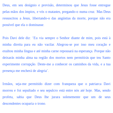
Deus, em seu desígnio e previsão, determinou que Jesus fosse entregue
pelas mãos dos ímpios, e vós o matastes, pregando-o numa cruz. Mas Deus
ressuscitou a Jesus, libertando-o das angústias da morte, porque não era
possível que ela o dominasse.
Pois Davi dele diz: ‘Eu via sempre o Senhor diante de mim, pois está à
minha direita para eu não vacilar. Alegrou-se por isso meu coração e
exultou minha língua e até minha carne repousará na esperança. Porque não
deixarás minha alma na região dos mortos nem permitirás que teu Santo
experimente corrupção. Deste-me a conhecer os caminhos da vida, e a tua
presença me encherá de alegria’.
Irmãos, seja-me permitido dizer com franqueza que o patriarca Davi
morreu e foi sepultado e seu sepulcro está entre nós até hoje. Mas, sendo
profeta, sabia que Deus lhe jurara solenemente que um de seus
descendentes ocuparia o trono.