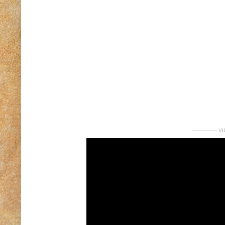
————— VI