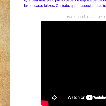
6) a bela atriz principal no papel de esposa de ban
luxo e caras felizes. Contudo, quem associa-se ao t
UMA REFLEXÃO SOBRE OS AD