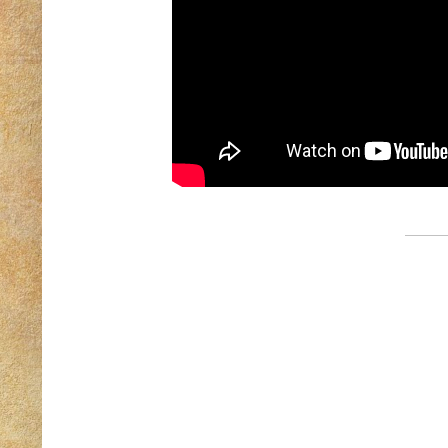
—————