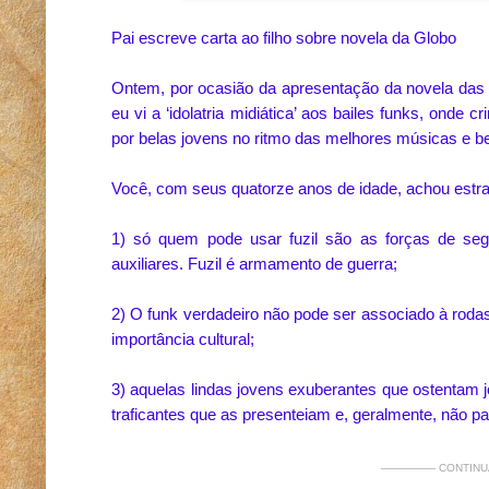
Pai escreve carta ao filho sobre novela da Globo
Ontem, por ocasião da apresentação da novela das 
eu vi a ‘idolatria midiática’ aos bailes funks, ond
por belas jovens no ritmo das melhores músicas e be
Você, com seus quatorze anos de idade, achou estran
1) só quem pode usar fuzil são as forças de se
auxiliares. Fuzil é armamento de guerra;
2) O funk verdadeiro não pode ser associado à roda
importância cultural;
3) aquelas lindas jovens exuberantes que ostentam 
traficantes que as presenteiam e, geralmente, não p
————— CONTINUA