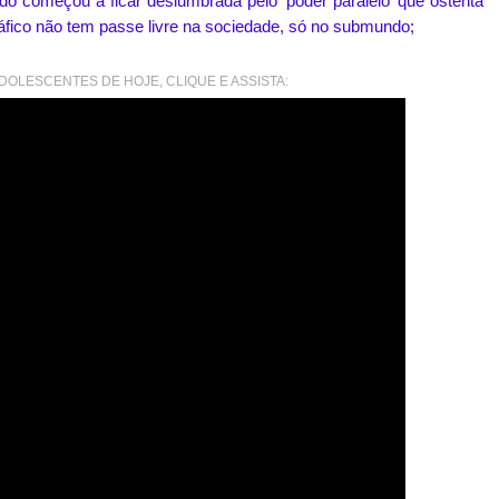
dido começou a ficar deslumbrada pelo ‘poder paralelo’ que ostenta
ráfico não tem passe livre na sociedade, só no submundo;
OLESCENTES DE HOJE, CLIQUE E ASSISTA: