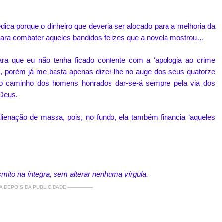
ca porque o dinheiro que deveria ser alocado para a melhoria da
 para combater aqueles bandidos felizes que a novela mostrou…
para que eu não tenha ficado contente com a ‘apologia ao crime
l’, porém já me basta apenas dizer-lhe no auge dos seus quatorze
ue o caminho dos homens honrados dar-se-á sempre pela via dos
Deus.
lienação de massa, pois, no fundo, ela também financia ‘aqueles
smito na íntegra, sem alterar nenhuma vírgula.
 DEPOIS DA PUBLICIDADE —————