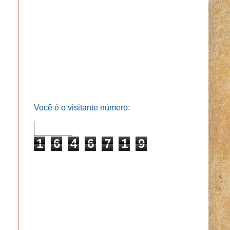
Você é o visitante número:
1
6
4
6
7
1
9