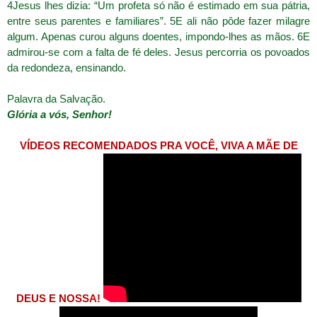
4Jesus lhes dizia: “Um profeta só não é estimado em sua pátria,
entre seus parentes e familiares”. 5E ali não pôde fazer milagre
algum. Apenas curou alguns doentes, impondo-lhes as mãos. 6E
admirou-se com a falta de fé deles. Jesus percorria os povoados
da redondeza, ensinando.
Palavra da Salvação.
Glória a vós, Senhor!
VÍDEOS RECOMENDADOS PRA VOCÊ, VIVA A MÃE DE
DEUS E NOSSA!