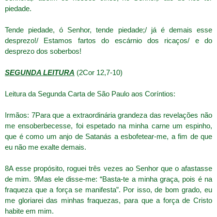
piedade.
Tende piedade, ó Senhor, tende piedade;/ já é demais esse
desprezo!/ Estamos fartos do escárnio dos ricaços/ e do
desprezo dos soberbos!
SEGUNDA LEITURA
(2Cor 12,7-10)
Leitura da Segunda Carta de São Paulo aos Coríntios:
Irmãos: 7Para que a extraordinária grandeza das revelações não
me ensoberbecesse, foi espetado na minha carne um espinho,
que é como um anjo de Satanás a esbofetear-me, a fim de que
eu não me exalte demais.
8A esse propósito, roguei três vezes ao Senhor que o afastasse
de mim. 9Mas ele disse-me: “Basta-te a minha graça, pois é na
fraqueza que a força se manifesta”. Por isso, de bom grado, eu
me gloriarei das minhas fraquezas, para que a força de Cristo
habite em mim.