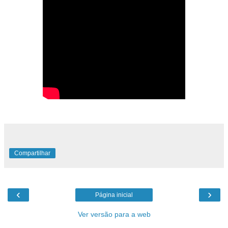
Compartilhar
‹
›
Página inicial
Ver versão para a web