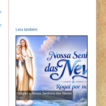
e
e
Leia também
Oração a Nossa Senhora das Neves