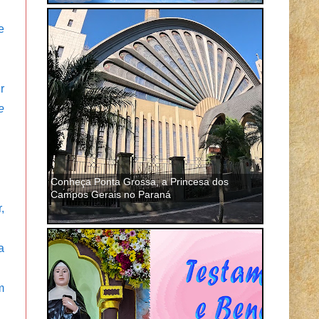
e
r
e
Conheça Ponta Grossa, a Princesa dos
Campos Gerais no Paraná
,
a
m