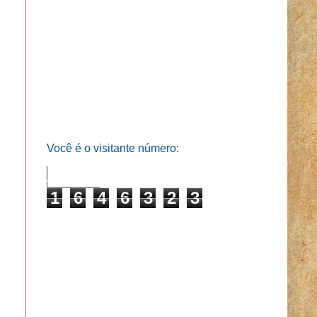
Você é o visitante número:
1
6
4
6
3
2
3