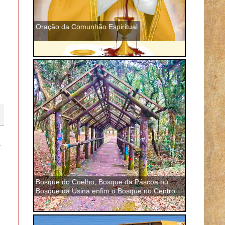
Oração da Comunhão Espiritual
a
Bosque do Coelho, Bosque da Páscoa ou
Bosque da Usina enfim o Bosque no Centro
de São José dos Pinhais