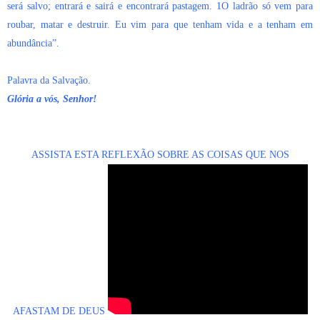
será salvo; entrará e sairá e encontrará pastagem. 1O ladrão só vem para
roubar, matar e destruir. Eu vim para que tenham vida e a tenham em
abundância”.
Palavra da Salvação.
Glória a vós, Senhor!
ASSISTA ESTA REFLEXÃO SOBRE AS COISAS QUE NOS
AFASTAM DE DEUS