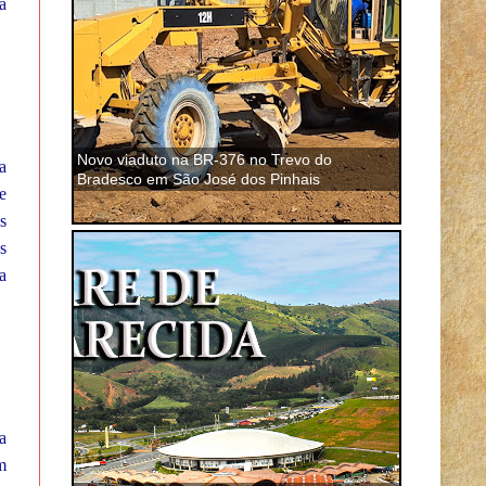
a
Novo viaduto na BR-376 no Trevo do
a
Bradesco em São José dos Pinhais
e
s
s
a
a
m