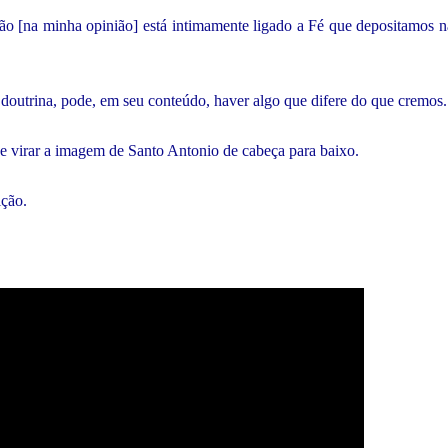
ção [na minha opinião] está intimamente ligado a Fé que depositamos n
doutrina, pode, em seu conteúdo, haver algo que difere do que cremos.
e virar a imagem de Santo Antonio de cabeça para baixo.
ição.