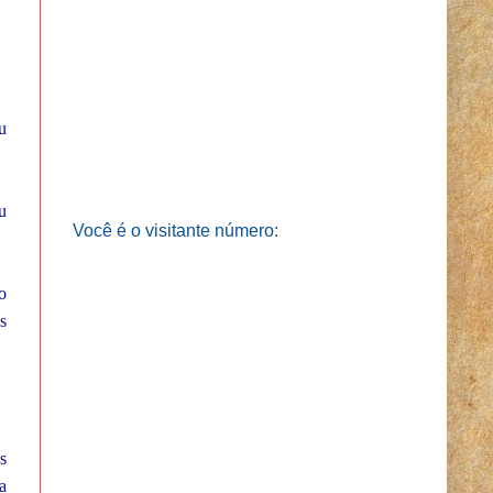
u
u
Você é o visitante número:
o
s
s
a