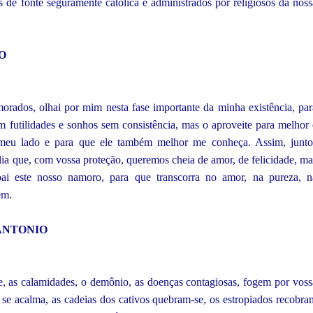
s de fonte seguramente católica e administrados por religiosos da noss
O
orados, olhai por mim nesta fase importante da minha existência, par
 futilidades e sonhos sem consistência, mas o aproveite para melhor 
meu lado e para que ele também melhor me conheça. Assim, junto
ia que, com vossa proteção, queremos cheia de amor, de felicidade, ma
ai este nosso namoro, para que transcorra no amor, na pureza, n
ém.
ANTONIO
e, as calamidades, o demônio, as doenças contagiosas, fogem por voss
 se acalma, as cadeias dos cativos quebram-se, os estropiados recobra