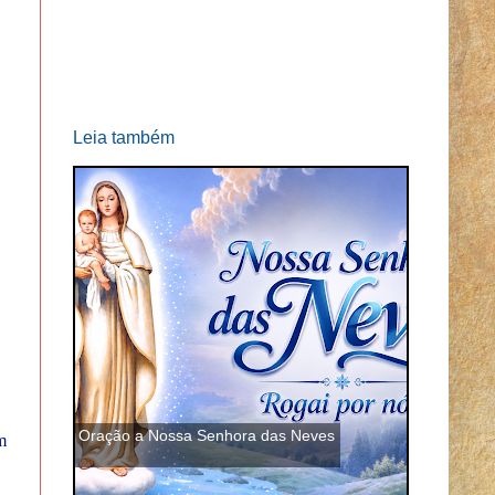
Leia também
Oração a Nossa Senhora das Neves
m