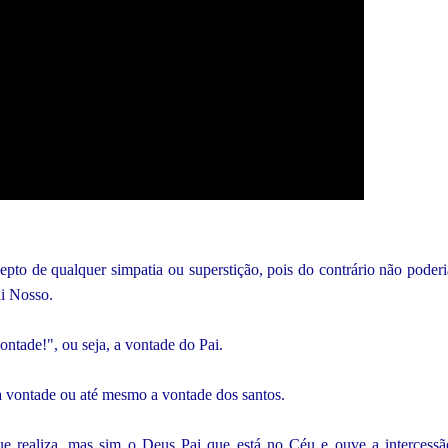
pto de qualquer simpatia ou superstição, pois do contrário não poderi
ai Nosso.
ntade!", ou seja, a vontade do Pai.
a vontade ou até mesmo a vontade dos santos.
e realiza, mas sim o Deus Pai que está no Céu e ouve a intercessã