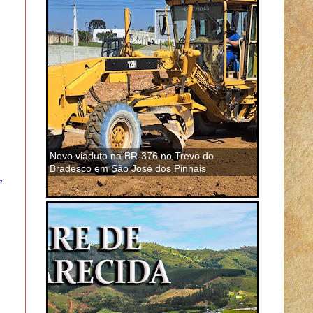
Novo viaduto na BR-376 no Trevo do
Bradesco em São José dos Pinhais
,