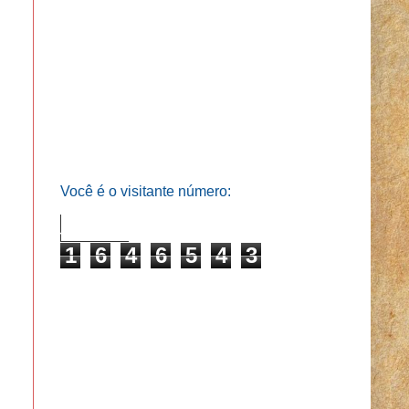
Você é o visitante número:
1
6
4
6
5
4
3