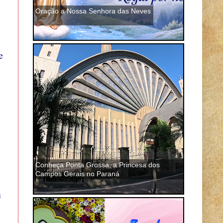
Oração a Nossa Senhora das Neves
e
Conheça Ponta Grossa, a Princesa dos
Campos Gerais no Paraná
u