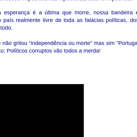
 esperança é a última que morre, nossa bandeira 
aís realmente livre de toda as falácias políticas, do
 todo.
 não gritou "independência ou morte" mas sim "Portuga
to: Políticos corruptos vão todos a merda!