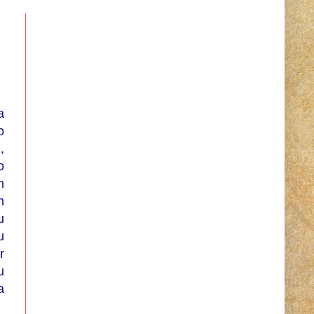
a
o
,
o
m
m
u
u
r
u
a