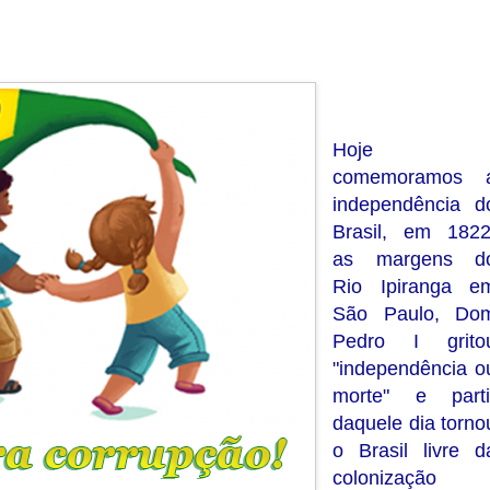
Hoje
comemoramos 
independência d
Brasil, em 1822
as margens d
Rio Ipiranga e
São Paulo, Do
Pedro I grito
"independência o
morte" e parti
daquele dia torno
o Brasil livre d
colonização