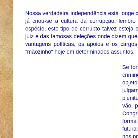
Nossa verdadeira independência está longe d
já criou-se a cultura da corrupção, lembr
espécie, este tipo de corrupto talvez estej
juiz e das famosas deleções onde dizem qu
vantagens políticas, os apoios e os cargo
"mãozinho" hoje em determinados assuntos.
Se for
crimi
objet
julga
pleni
vão, 
Congr
forma
futura
nos pr