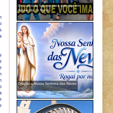
Os melhores lugares para comprar em
Aparecida do Norte
m
o
s
a
s
e
e
m
m
Oração a Nossa Senhora das Neves
o
a
e
e