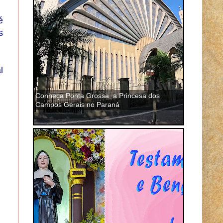
é
s
l
Conheça Ponta Grossa, a Princesa dos
Campos Gerais no Paraná