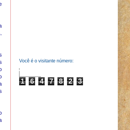
e
a
,
s
Você é o visitante número:
s
o
o
1
6
4
7
8
2
3
a
s
o
a