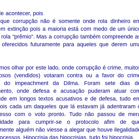
e acontecer, pois
o que corrupção não é somente onde rola dinheiro e
a em extinção pois a maioria está com medo de um únic
e rola "prêmio". Mas a corrupção também compreende a
s oferecidos futuramente para aqueles que derem um
mos olhar por este lado, onde corrupção é crime, muito
nosos (vendidos) votaram contra ou a favor do crim
o do impeachment da Dilma. Foram sete dias d
mento, onde defesa e acusação puderam atuar co
tude em longos textos acusativos e de defesa, tudo e
pois cada um daqueles que lá estavam já adentraram 
esso com o voto pronto. Tudo não passou de mer
lidade para cumprir-se o protocolo afim de qu
mente alguém não viesse a alegar que houve ilegalidad
ocessos. Hipocrisia das hipocrisias, tudo foi hipocrisia.