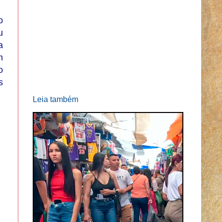
o
u
a
m
o
s
Leia também